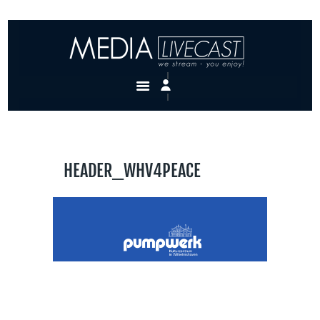
MEDIA LIVECAST
we stream – you enjoy!
KONTAKT
HEADER_WHV4PEACE