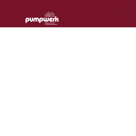
MEDIA LIVECAST
we stream – you enjoy!
THE BIRD’S EYE VIEW
4K VIDEO
CONTACTS